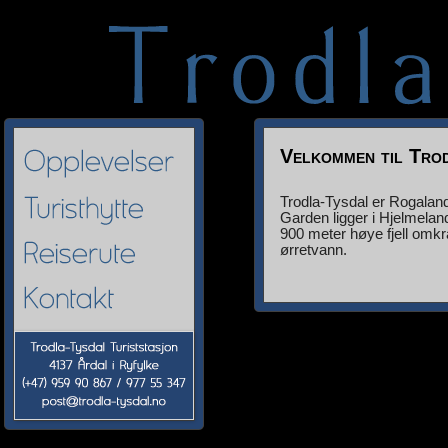
Velkommen til Trod
Trodla-Tysdal er Rogaland
Garden ligger i Hjelmela
900 meter høye fjell omk
ørretvann.